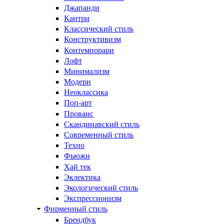
Джапанди
Кантри
Классический стиль
Конструктивизм
Контемпорари
Лофт
Минимализм
Модерн
Неоклассика
Поп-арт
Прованс
Скандинавский стиль
Современный стиль
Техно
Фьюжн
Хай тек
Эклектика
Экологический стиль
Экспрессионизм
Фирменный стиль
Брендбук