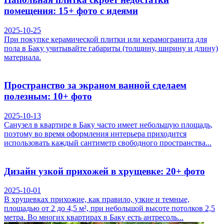
помещения: 15+ фото с идеями
2025-10-25
При покупке керамической плитки или керамогранита для
пола в Баку учитывайте габариты (толщину, ширину и длину)
материала.
Пространство за экраном ванной сделаем
полезным: 10+ фото
2025-10-13
Санузел в квартире в Баку часто имеет небольшую площадь,
поэтому во время оформления интерьера приходится
использовать каждый сантиметр свободного пространства...
Дизайн узкой прихожей в хрущевке: 20+ фото
2025-10-01
В хрущевках прихожие, как правило, узкие и темные,
площадью от 2 до 4,5 м², при небольшой высоте потолков 2,5
метра. Во многих квартирах в Баку есть антресоль...