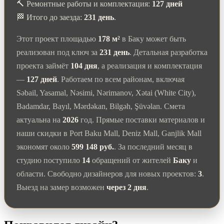
🔨 Ремонтные работы и комплектация:
127 дней
🏁 Итого до заезда:
231 день
.
Этот проект площадью
178 м²
в Баку может быть
реализован под ключ за
231 день
. Детальная разработка
проекта займёт
104 дня
, а реализация и комплектация
—
127 дней
. Работаем по всем районам, включая
Səbail, Yasamal, Nəsimi, Nərimanov, Xətai (White City),
Badamdar, Bayıl, Mərdəkan, Bilgəh, Şüvəlan. Смета
актуальна на
2026
год. Прямые поставки материалов и
наши скидки в Port Baku Mall, Deniz Mall, Ganjlik Mall
экономят около
599 148 руб.
. За последний месяц в
студию поступило
14
обращений от жителей
Баку
и
области. Свободно дизайнеров для новых проектов:
3
.
Выезд на замер возможен
через 2 дня
.