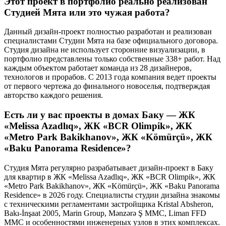
Этот проект в портфолио реально реализован
Студией Мята или это чужая работа?
Данный дизайн-проект полностью разработан и реализован
специалистами Студии Мята на базе официального договора.
Студия дизайна не использует сторонние визуализации, в
портфолио представлены только собственные 338+ работ. Над
каждым объектом работает команда из 28 дизайнеров,
технологов и прорабов. С 2013 года компания ведет проекты
от первого чертежа до финального новоселья, подтверждая
авторство каждого решения.
Есть ли у вас проекты в домах Баку — ЖК
«Melissa Azadlıq», ЖК «BCR Olimpik», ЖК
«Metro Park Bakikhanov», ЖК «Kömürçü», ЖК
«Baku Panorama Residence»?
Студия Мята регулярно разрабатывает дизайн-проект в Баку
для квартир в ЖК «Melissa Azadlıq», ЖК «BCR Olimpik», ЖК
«Metro Park Bakikhanov», ЖК «Kömürçü», ЖК «Baku Panorama
Residence» в 2026 году. Специалисты студии дизайна знакомы
с техническими регламентами застройщика Kristal Absheron,
Bakı-İnşaat 2005, Marin Group, Mənzərə Ş MMC, Liman FFD
MMC и особенностями инженерных узлов в этих комплексах.