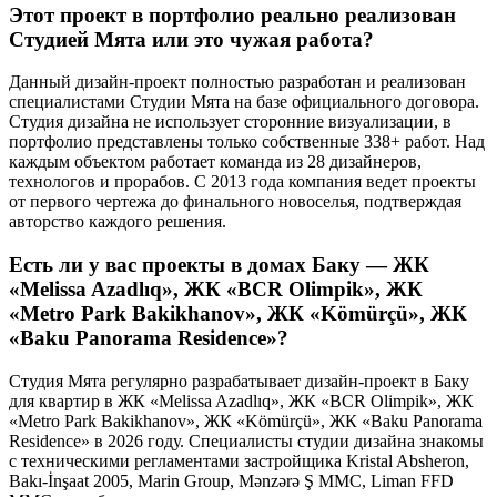
Этот проект в портфолио реально реализован
Студией Мята или это чужая работа?
Данный дизайн-проект полностью разработан и реализован
специалистами Студии Мята на базе официального договора.
Студия дизайна не использует сторонние визуализации, в
портфолио представлены только собственные 338+ работ. Над
каждым объектом работает команда из 28 дизайнеров,
технологов и прорабов. С 2013 года компания ведет проекты
от первого чертежа до финального новоселья, подтверждая
авторство каждого решения.
Есть ли у вас проекты в домах Баку — ЖК
«Melissa Azadlıq», ЖК «BCR Olimpik», ЖК
«Metro Park Bakikhanov», ЖК «Kömürçü», ЖК
«Baku Panorama Residence»?
Студия Мята регулярно разрабатывает дизайн-проект в Баку
для квартир в ЖК «Melissa Azadlıq», ЖК «BCR Olimpik», ЖК
«Metro Park Bakikhanov», ЖК «Kömürçü», ЖК «Baku Panorama
Residence» в 2026 году. Специалисты студии дизайна знакомы
с техническими регламентами застройщика Kristal Absheron,
Bakı-İnşaat 2005, Marin Group, Mənzərə Ş MMC, Liman FFD