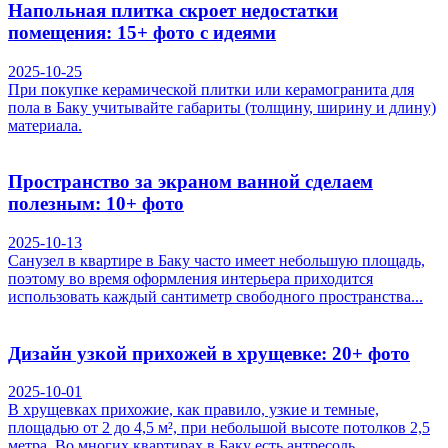
Напольная плитка скроет недостатки
помещения: 15+ фото с идеями
2025-10-25
При покупке керамической плитки или керамогранита для
пола в Баку учитывайте габариты (толщину, ширину и длину)
материала.
Пространство за экраном ванной сделаем
полезным: 10+ фото
2025-10-13
Санузел в квартире в Баку часто имеет небольшую площадь,
поэтому во время оформления интерьера приходится
использовать каждый сантиметр свободного пространства...
Дизайн узкой прихожей в хрущевке: 20+ фото
2025-10-01
В хрущевках прихожие, как правило, узкие и темные,
площадью от 2 до 4,5 м², при небольшой высоте потолков 2,5
метра. Во многих квартирах в Баку есть антресоль...